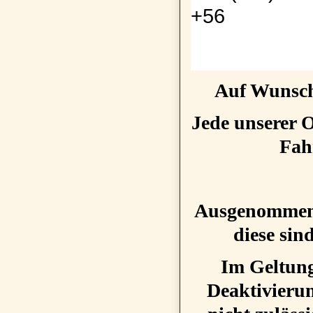
DREHMOME
160
(NM)
216
(NM)
+
56