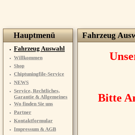
Hauptmenü
Fahrzeug Aus
Fahrzeug Auswahl
Unse
Willkommen
Shop
Chiptuningfile-Service
NEWS
Service, Rechtliches,
Bitte A
Garantie & Allgemeines
Wo finden Sie uns
Partner
Kontaktformular
Impressum & AGB