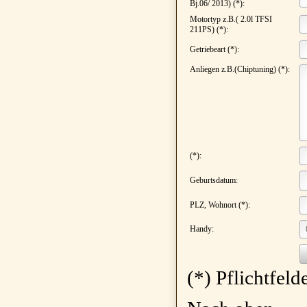
Bj.06/ 2013) (*):
Motortyp z.B.( 2.0l TFSI
211PS) (*):
Getriebeart (*):
Anliegen z.B.(Chiptuning) (*):
(*):
Geburtsdatum:
PLZ, Wohnort (*):
Handy:
(*) Pflichtfeld