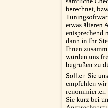
sämtliche Che
berechnet, bzw
Tuningsoftware
etwas älteren 
entsprechend n
dann in Ihr St
Ihnen zusamme
würden uns fr
begrüßen zu d
Sollten Sie un
empfehlen wir 
renommierten P
Sie kurz bei u
Ansprechpartn