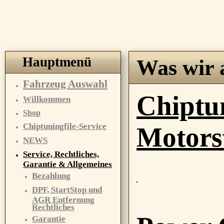
Hauptmenü
Was wir 
Fahrzeug Auswahl
Chiptu
Willkommen
Shop
Chiptuningfile-Service
Motors
NEWS
Service, Rechtliches,
Garantie & Allgemeines
Bezahlung
DPF, StartStop und
AGR Entfernung
Rechtliches
Garantie