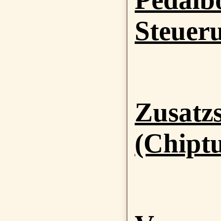
Steuer
Zusatzs
(Chipt