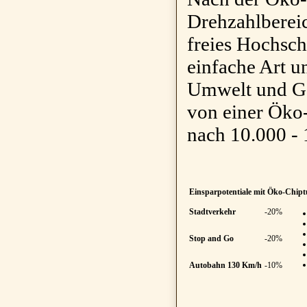
Drehzahlberei
freies Hochsch
einfache Art u
Umwelt und Gel
von einer Öko-
nach 10.000 -
Einsparpotentiale mit Öko-Chip
Stadtverkehr
-20%
Stop and Go
-20%
Autobahn 130 Km/h
-10%