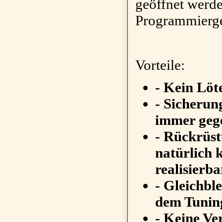
geöffnet werde
Programmierge
Vorteile:
- Kein Löt
- Sicherun
immer geg
- Rückrüst
natürlich 
realisierba
- Gleichbl
dem Tunin
- Keine V