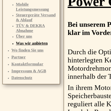
Power 
Mobile
Leistungsmessung
Steuergeräte Versand
& Ablauf
Bei unserem P
TÜV & DEKRA
Abnahme
klar im Vord
Über uns
Was wir anbieten
Wo finden Sie uns
Durch die Opt
Partner
hinterlegten K
Kontaktformular
Motordrehmome
Impressum & AGB
innerhalb der 
Datenschutz
In ihrem Motor
Speicherbauste
reguliert all