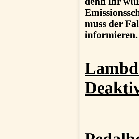
denn ihr wür
Emissionssch
muss der Fah
informieren.
Lambd
Deakti
Pedalb