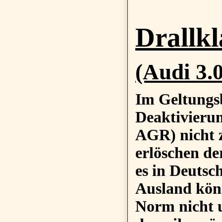
Drallk
(Audi 3.0
Im Geltungs
Deaktivierun
AGR) nicht z
erlöschen de
es in Deutsc
Ausland könn
Norm nicht u